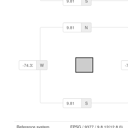
S
N
W
S
Reference system
EPSG
/
9377
/
9.8.12(12.8.0)