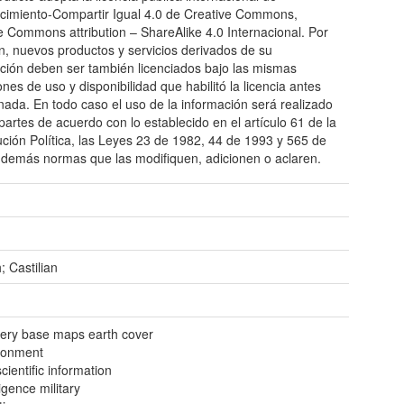
imiento-Compartir Igual 4.0 de Creative Commons,
e Commons attribution – ShareAlike 4.0 Internacional. Por
ón, nuevos productos y servicios derivados de su
zación deben ser también licenciados bajo las mismas
ones de uso y disponibilidad que habilitó la licencia antes
ada. En todo caso el uso de la información será realizado
 partes de acuerdo con lo establecido en el artículo 61 de la
ución Política, las Leyes 23 de 1982, 44 de 1993 y 565 de
 demás normas que las modifiquen, adicionen o aclaren.
; Castilian
ery base maps earth cover
ronment
ientific information
ligence military