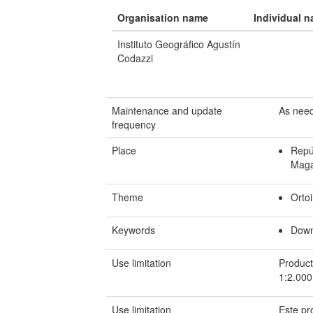
Organisation name
Individual 
Instituto Geográfico Agustín
Codazzi
Maintenance and update
As nee
frequency
Place
Repú
Maga
Theme
Orto
Keywords
Down
Use limitation
Product
1:2.000
Use limitation
Este pr