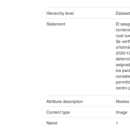
Hierarchy level
Datase
Statement
El aseg
conteni
cual cu
Se veri
ortoimá
2020/19
determi
asigna
los par
consist
permiti
centro 
Attribute description
Niveles
Content type
Image
Name
1