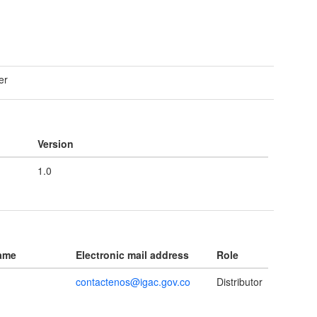
er
Version
1.0
name
Electronic mail address
Role
contactenos@igac.gov.co
Distributor