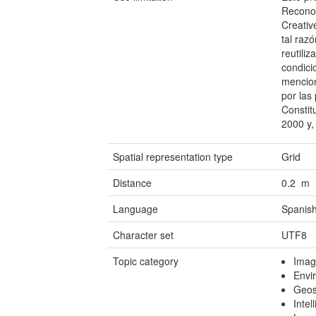
Reconoc
Creativ
tal raz
reutili
condici
mencion
por las
Constit
2000 y,
Spatial representation type
Grid
Distance
0.2 m
Language
Spanish
Character set
UTF8
Topic category
Imag
Envi
Geosc
Intel