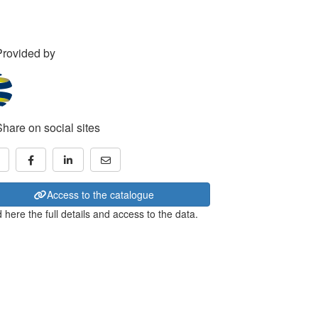
Provided by
Share on social sites
Access to the catalogue
 here the full details and access to the data.