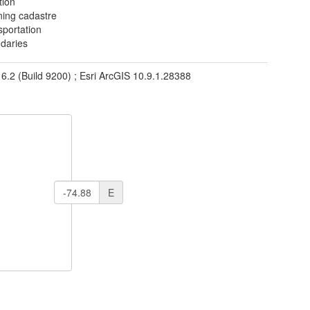
tion
ning cadastre
sportation
daries
 6.2 (Build 9200) ; Esri ArcGIS 10.9.1.28388
E