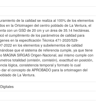
t
uramiento de la calidad se realiza al 100% de los elementos
dos en la Ortoimagen del centro poblado de La Ventura, el
enta con un GSD de 20 cm y un área de 35.14 hectáreas.
ficó el cumplimiento de los parámetros de calidad para
genes en la especificación Técnica 471-2020/529-
7-2022 en los elementos y subelementos de calidad
nándose que el sistema de referencia cumple, ya que tiene
do MAGNA SIRGAS Origen-Nacional, así mismo cumple con
ámetros totalidad (omisión, comisión), exactitud en posición,
encia lógica, consistencia temporal y formato lo cual
ó dar el concepto de APROBADO para la ortoimagen del
poblado de La Ventura.
 Digitales