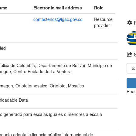
name
Electronic mail address
Role
contactenos@igac.gov.co
Resource
provider
ded
blica de Colombia, Departamento de Bolívar, Municipio de
ngué, Centro Poblado de La Ventura
imagen, Ortofotomosaico, Ortofoto, Mosaico
Read
loadable Data
o generado para escalas iguales o menores a escala
oducto adopta la licencia pública internacional de