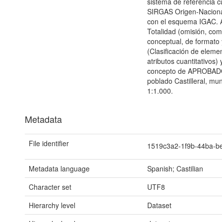
sistema de referencia 
SIRGAS Origen-Naciona
con el esquema IGAC. 
Totalidad (omisión, com
conceptual, de formato 
(Clasificación de elemen
atributos cuantitativos)
concepto de APROBADO p
poblado Castilleral, mu
1:1.000.
Metadata
File identifier
1519c3a2-1f9b-44ba-b
Metadata language
Spanish; Castilian
Character set
UTF8
Hierarchy level
Dataset