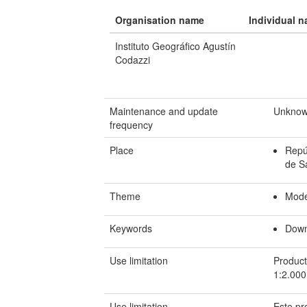
Organisation name
Individual 
Instituto Geográfico Agustín
Codazzi
Maintenance and update
Unkno
frequency
Place
Repú
de S
Theme
Mode
Keywords
Down
Use limitation
Product
1:2.000
Use limitation
Este pr