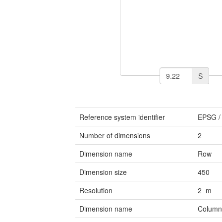
S
Reference system identifier
EPSG
Number of dimensions
2
Dimension name
Row
Dimension size
450
Resolution
2 m
Dimension name
Colum