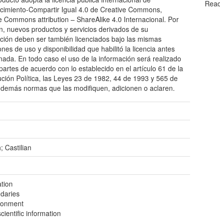
Read
imiento-Compartir Igual 4.0 de Creative Commons,
e Commons attribution – ShareAlike 4.0 Internacional. Por
ón, nuevos productos y servicios derivados de su
zación deben ser también licenciados bajo las mismas
ones de uso y disponibilidad que habilitó la licencia antes
ada. En todo caso el uso de la información será realizado
 partes de acuerdo con lo establecido en el artículo 61 de la
ución Política, las Leyes 23 de 1982, 44 de 1993 y 565 de
 demás normas que las modifiquen, adicionen o aclaren.
; Castilian
ation
daries
ronment
ientific information