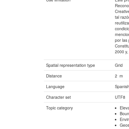
Reconoc
Creativ
tal raz
reutili
condici
mencion
por las
Constit
2000 y,
Spatial representation type
Grid
Distance
2 m
Language
Spanish
Character set
UTF8
Topic category
Elev
Boun
Envi
Geosc