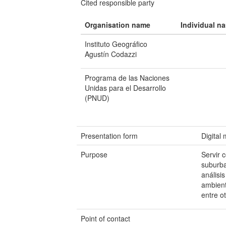
Cited responsible party
Organisation name
Individual n
Instituto Geográfico
Agustín Codazzi
Programa de las Naciones
Unidas para el Desarrollo
(PNUD)
Presentation form
Digital
Purpose
Servir 
suburba
análisi
ambienta
entre ot
Point of contact