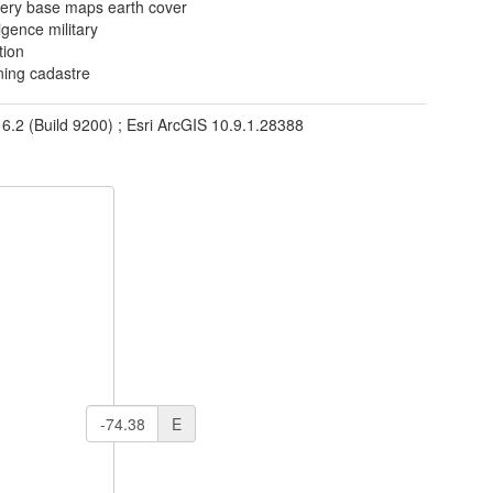
ery base maps earth cover
ligence military
tion
ning cadastre
 6.2 (Build 9200) ; Esri ArcGIS 10.9.1.28388
E