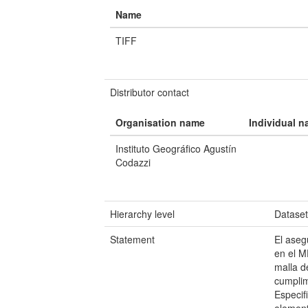
Name
TIFF
Distributor contact
Organisation name
Individual 
Instituto Geográfico Agustín
Codazzi
Hierarchy level
Datase
Statement
El aseg
en el M
malla d
cumplim
Especif