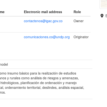
ame
Electronic mail address
Role
contactenos@igac.gov.co
Owner
comunicaciones.co@undp.org
Originator
 model
como insumo básico para la realización de estudios
nos y rurales como análisis de riesgos y amenazas,
s hidrológicos, planificación de ordenación y manejo
l, ordenamiento territorial, deslindes, análisis espacial,
ros.