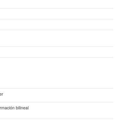
er
rmación bilineal