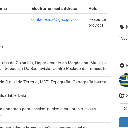
name
Electronic mail address
Role
contactenos@igac.gov.co
Resource
provider
Mode
wn
blica de Colombia, Departamento de Magdalena, Municipio
an Sebastián De Buenavista, Centro Poblado de Troncosito
lo Digital de Terreno, MDT, Topografía, Cartografía básica
loadable Data
o generado para escalas iguales o menores a escala
.
oducto adopta la licencia pública internacional de