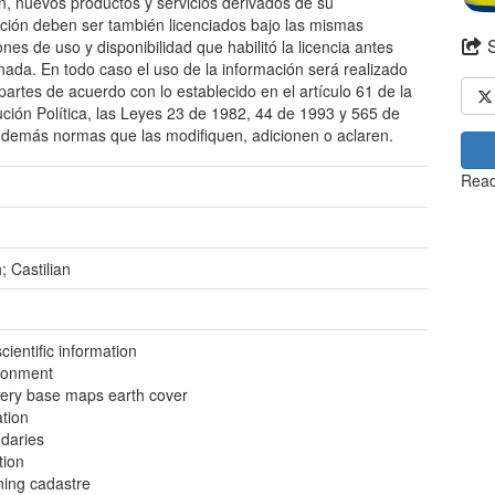
ón, nuevos productos y servicios derivados de su
zación deben ser también licenciados bajo las mismas
ones de uso y disponibilidad que habilitó la licencia antes
ada. En todo caso el uso de la información será realizado
 partes de acuerdo con lo establecido en el artículo 61 de la
ución Política, las Leyes 23 de 1982, 44 de 1993 y 565 de
 demás normas que las modifiquen, adicionen o aclaren.
Read
; Castilian
ientific information
ronment
ery base maps earth cover
ation
daries
tion
ning cadastre