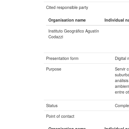
Cited responsible party
Organisation name
Individual 
Instituto Geográfico Agustín
Codazzi
Presentation form
Digital
Purpose
Servir 
suburba
análisi
ambienta
entre ot
Status
Comple
Point of contact
Organisation name
Individual 