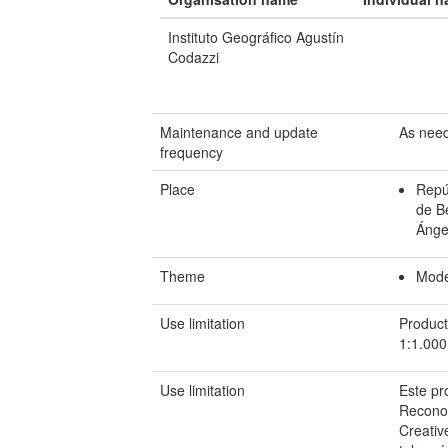
Instituto Geográfico Agustín
Codazzi
Maintenance and update
As nee
frequency
Place
Repú
de B
Ánge
Theme
Mode
Use limitation
Product
1:1.000
Use limitation
Este pr
Reconoc
Creativ