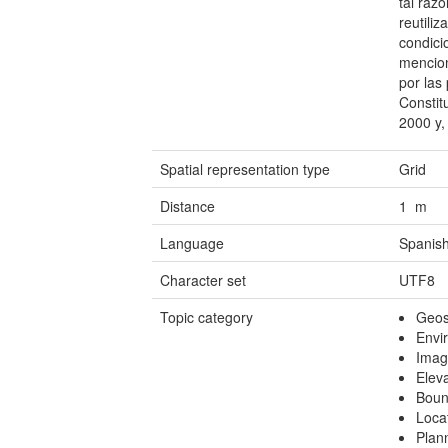
tal raz
reutili
condici
mencion
por las
Constit
2000 y,
Spatial representation type
Grid
Distance
1 m
Language
Spanish
Character set
UTF8
Topic category
Geosc
Envi
Imag
Elev
Boun
Loca
Plan