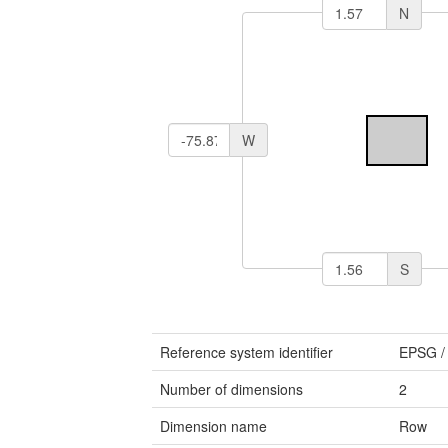
N
W
S
Reference system identifier
EPSG
Number of dimensions
2
Dimension name
Row