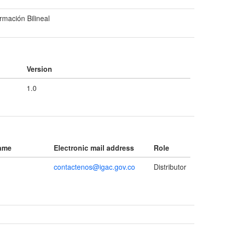
rmación Bilineal
Version
1.0
name
Electronic mail address
Role
contactenos@igac.gov.co
Distributor
t