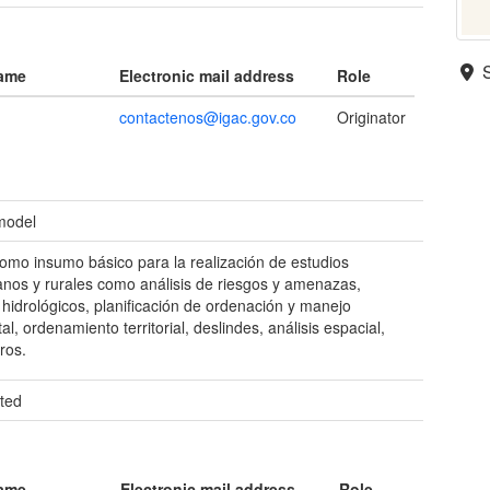
name
Electronic mail address
Role
contactenos@igac.gov.co
Originator
 model
como insumo básico para la realización de estudios
nos y rurales como análisis de riesgos y amenazas,
s hidrológicos, planificación de ordenación y manejo
l, ordenamiento territorial, deslindes, análisis espacial,
ros.
ted
name
Electronic mail address
Role