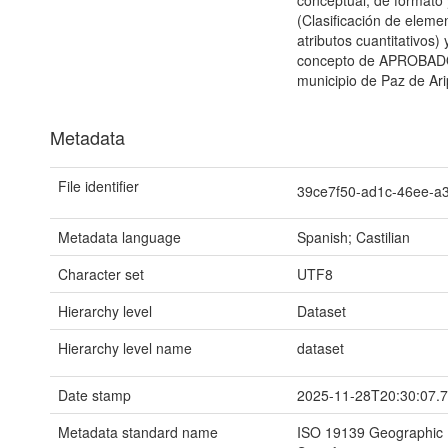
conceptual, de formato 
(Clasificación de elemen
atributos cuantitativos)
concepto de APROBADO p
municipio de Paz de Ar
Metadata
File identifier
39ce7f50-ad1c-46ee-a
Metadata language
Spanish; Castilian
Character set
UTF8
Hierarchy level
Dataset
Hierarchy level name
dataset
Date stamp
2025-11-28T20:30:07.
Metadata standard name
ISO 19139 Geographic I