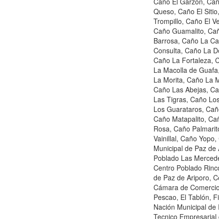
Caño El Garzón, Caño
Queso, Caño El Sitio
Trompillo, Caño El 
Caño Guamalito, Cañ
Barrosa, Caño La Ca
Consulta, Caño La D
Caño La Fortaleza, 
La Macolla de Guafa
La Morita, Caño La 
Caño Las Abejas, C
Las Tigras, Caño Lo
Los Guarataros, Cañ
Caño Matapalito, Ca
Rosa, Caño Palmarit
Vainillal, Caño Yopo
Municipal de Paz de
Poblado Las Mercede
Centro Poblado Rinc
de Paz de Ariporo, C
Cámara de Comercio M
Pescao, El Tablón, Fi
Nación Municipal de P
Tecnico Empresarial 