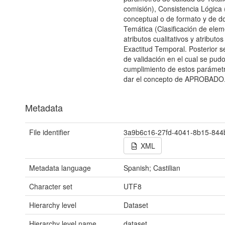
comisión), Consistencia Lógica 
conceptual o de formato y de do
Temática (Clasificación de elem
atributos cualitativos y atributos
Exactitud Temporal. Posterior se
de validación en el cual se pud
cumplimiento de estos parámetro
dar el concepto de APROBADO
Metadata
File identifier
3a9b6c16-27fd-4041-8b15-84
XML
Metadata language
Spanish; Castilian
Character set
UTF8
Hierarchy level
Dataset
Hierarchy level name
dataset