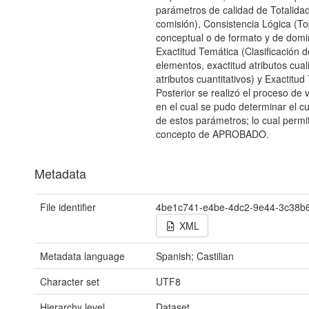
parámetros de calidad de Totalidad
comisión), Consistencia Lógica (To
conceptual o de formato y de domin
Exactitud Temática (Clasificación d
elementos, exactitud atributos cuali
atributos cuantitativos) y Exactitud
Posterior se realizó el proceso de 
en el cual se pudo determinar el c
de estos parámetros; lo cual permit
concepto de APROBADO.
Metadata
File identifier
4be1c741-e4be-4dc2-9e44-3c38b
XML
Metadata language
Spanish; Castilian
Character set
UTF8
Hierarchy level
Dataset