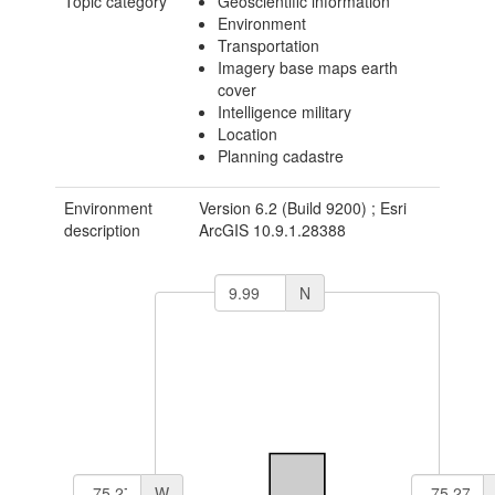
Topic category
Geoscientific information
Environment
Transportation
Imagery base maps earth
cover
Intelligence military
Location
Planning cadastre
Environment
Version 6.2 (Build 9200) ; Esri
description
ArcGIS 10.9.1.28388
N
W