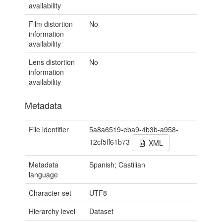
availability
Film distortion
No
information
availability
Lens distortion
No
information
availability
Metadata
File identifier
5a8a6519-eba9-4b3b-a958-
12cf5ff61b73
XML
Metadata
Spanish; Castilian
language
Character set
UTF8
Hierarchy level
Dataset