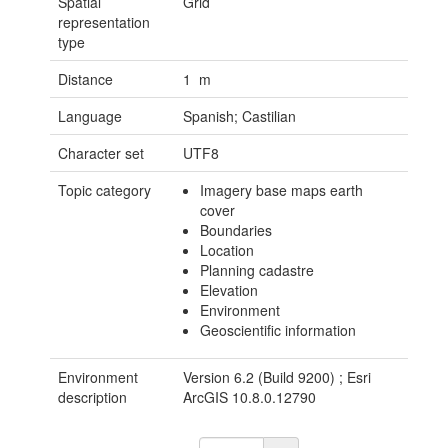
Spatial
Grid
representation
type
Distance
1 m
Language
Spanish; Castilian
Character set
UTF8
Topic category
Imagery base maps earth
cover
Boundaries
Location
Planning cadastre
Elevation
Environment
Geoscientific information
Environment
Version 6.2 (Build 9200) ; Esri
description
ArcGIS 10.8.0.12790