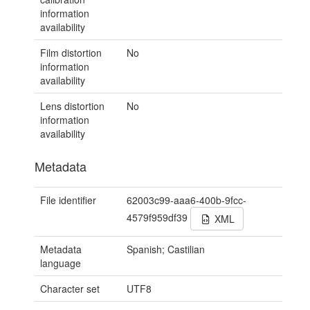
information
availability
Film distortion
No
information
availability
Lens distortion
No
information
availability
Metadata
File identifier
62003c99-aaa6-400b-9fcc-
4579f959df39
XML
Metadata
Spanish; Castilian
language
Character set
UTF8