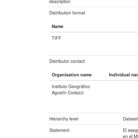
description
Distribution format
Name
TIFF
Distributor contact
Organisation name
Individual n
Instituto Geográfico
Agustín Codazzi
Hierarchy level
Datase
Statement
El aseg
en el M