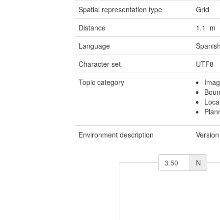
Spatial representation type
Grid
Distance
1.1 m
Language
Spanish
Character set
UTF8
Topic category
Imag
Boun
Loca
Plan
Environment description
Version
N