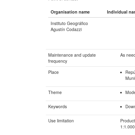
Organisation name
Individual n
Instituto Geográfico
Agustín Codazzi
Maintenance and update
As nee
frequency
Place
Repú
Muni
Theme
Mode
Keywords
Down
Use limitation
Product
1:1.000