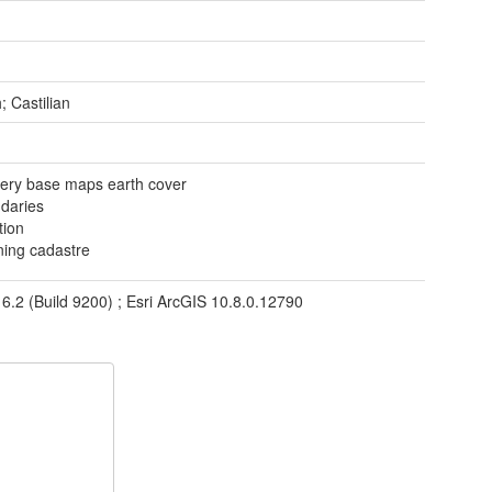
; Castilian
ery base maps earth cover
daries
tion
ning cadastre
 6.2 (Build 9200) ; Esri ArcGIS 10.8.0.12790