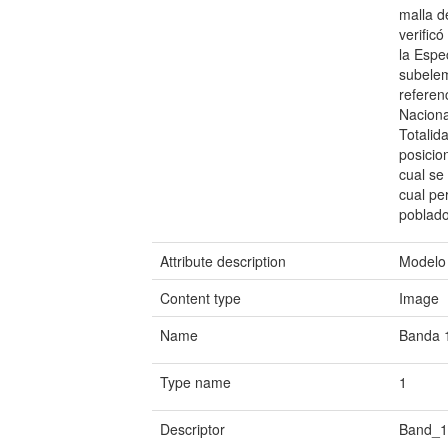
malla d
verific
la Espe
subelem
referen
Naciona
Totalid
posicio
cual se
cual pe
poblad
Attribute description
Modelo 
Content type
Image
Name
Banda 
Type name
1
Descriptor
Band_