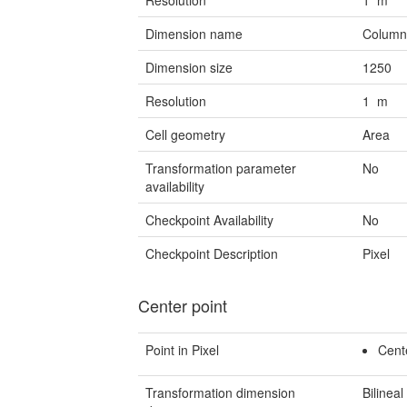
Resolution
1 m
Dimension name
Colum
Dimension size
1250
Resolution
1 m
Cell geometry
Area
Transformation parameter
No
availability
Checkpoint Availability
No
Checkpoint Description
Pixel
Center point
Point in Pixel
Cent
Transformation dimension
Bilineal