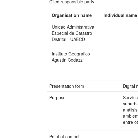
Cited responsible party
Organisation name
Individual name
Unidad Administrativa
Especial de Catastro
Distrital - UAECD
Instituto Geográfico
Agustín Codazzi
Presentation form
Digital
Purpose
Servir 
suburba
análisi
ambienta
entre ot
Point of contact