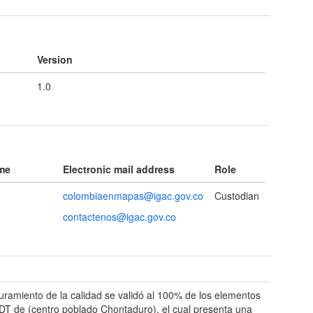
Version
1.0
ame
Electronic mail address
Role
colombiaenmapas@igac.gov.co
Custodian
contactenos@igac.gov.co
t
uramiento de la calidad se validó al 100% de los elementos
DT de (centro poblado Chontaduro), el cual presenta una