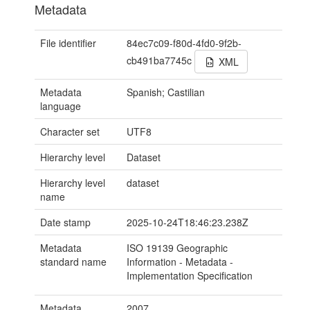
Metadata
File identifier
84ec7c09-f80d-4fd0-9f2b-
cb491ba7745c
XML
Metadata
Spanish; Castilian
language
Character set
UTF8
Hierarchy level
Dataset
Hierarchy level
dataset
name
Date stamp
2025-10-24T18:46:23.238Z
Metadata
ISO 19139 Geographic
standard name
Information - Metadata -
Implementation Specification
Metadata
2007