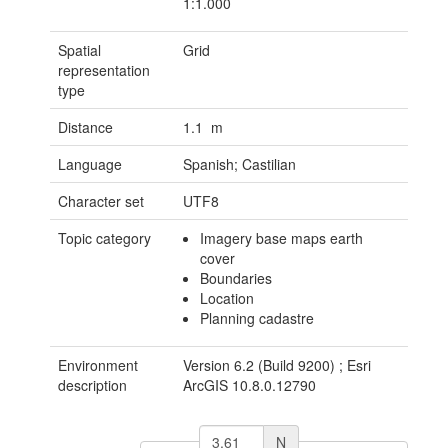
1:1.000
Spatial
Grid
representation
type
Distance
1.1 m
Language
Spanish; Castilian
Character set
UTF8
Topic category
Imagery base maps earth
cover
Boundaries
Location
Planning cadastre
Environment
Version 6.2 (Build 9200) ; Esri
description
ArcGIS 10.8.0.12790
N