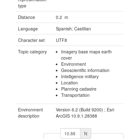
type
Distance
0.2 m
Language
Spanish; Castilian
Character set
UTF8
Topic category
Imagery base maps earth
cover
Environment
Geoscientific information
Intelligence military
Location
Planning cadastre
Transportation
Environment
Version 6.2 (Build 9200) ; Esri
description
ArcGIS 10.9.1.28388
N