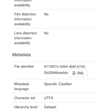
information
availability
Film distortion
No
information
availability
Lens distortion
No
information
availability
Metadata
File identifier
917d5f7c-0d94-4b6f-b742-
5b25b864ad4a
XML
Metadata
Spanish; Castilian
language
Character set
UTF8
Hierarchy level
Dataset