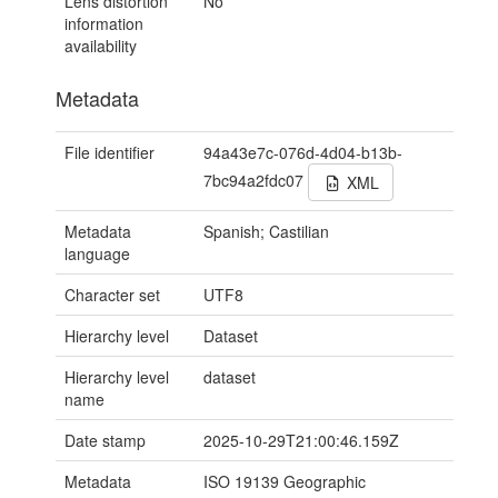
Lens distortion
No
information
availability
Metadata
File identifier
94a43e7c-076d-4d04-b13b-
7bc94a2fdc07
XML
Metadata
Spanish; Castilian
language
Character set
UTF8
Hierarchy level
Dataset
Hierarchy level
dataset
name
Date stamp
2025-10-29T21:00:46.159Z
Metadata
ISO 19139 Geographic