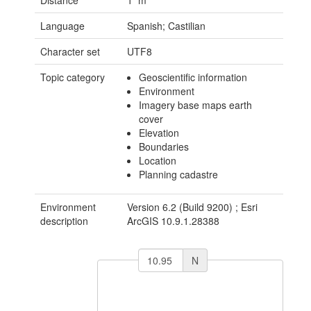
Distance
1 m
Language
Spanish; Castilian
Character set
UTF8
Topic category
Geoscientific information
Environment
Imagery base maps earth
cover
Elevation
Boundaries
Location
Planning cadastre
Environment
Version 6.2 (Build 9200) ; Esri
description
ArcGIS 10.9.1.28388
N