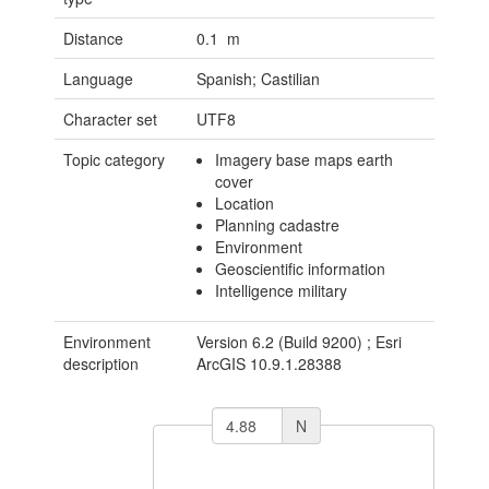
Distance
0.1 m
Language
Spanish; Castilian
Character set
UTF8
Topic category
Imagery base maps earth
cover
Location
Planning cadastre
Environment
Geoscientific information
Intelligence military
Environment
Version 6.2 (Build 9200) ; Esri
description
ArcGIS 10.9.1.28388
N