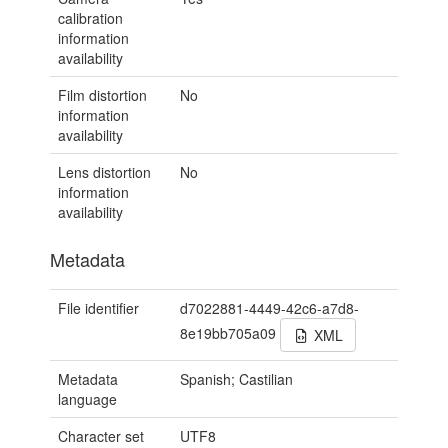
calibration
information
availability
Film distortion
No
information
availability
Lens distortion
No
information
availability
Metadata
File identifier
d7022881-4449-42c6-a7d8-
8e19bb705a09
XML
Metadata
Spanish; Castilian
language
Character set
UTF8