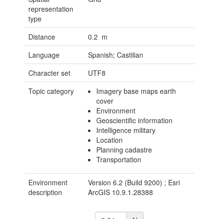
representation
type
Distance
0.2 m
Language
Spanish; Castilian
Character set
UTF8
Topic category
Imagery base maps earth
cover
Environment
Geoscientific information
Intelligence military
Location
Planning cadastre
Transportation
Environment
Version 6.2 (Build 9200) ; Esri
description
ArcGIS 10.9.1.28388