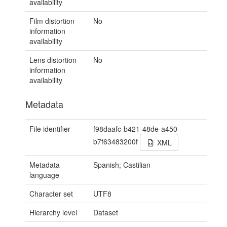
availability
Film distortion
No
information
availability
Lens distortion
No
information
availability
Metadata
File identifier
f98daafc-b421-48de-a450-
b7f63483200f
XML
Metadata
Spanish; Castilian
language
Character set
UTF8
Hierarchy level
Dataset