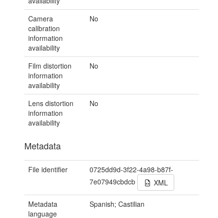
availability
Camera
No
calibration
information
availability
Film distortion
No
information
availability
Lens distortion
No
information
availability
Metadata
File identifier
0725dd9d-3f22-4a98-b87f-
7e07949cbdcb
XML
Metadata
Spanish; Castilian
language