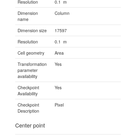
Resolution
0.1 m
Dimension
Column
name
Dimension size
17597
Resolution
0.1 m
Cell geometry
Area
Transformation
Yes
parameter
availability
Checkpoint
Yes
Availability
Checkpoint
Pixel
Description
Center point