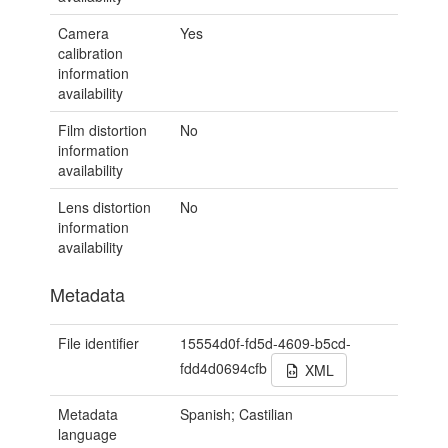
Camera
Yes
calibration
information
availability
Film distortion
No
information
availability
Lens distortion
No
information
availability
Metadata
File identifier
15554d0f-fd5d-4609-b5cd-
fdd4d0694cfb
XML
Metadata
Spanish; Castilian
language