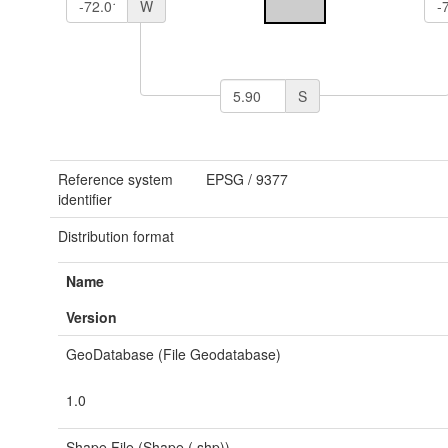
W
S
Reference system
EPSG
/
9377
identifier
Distribution format
Name
Version
GeoDatabase (File Geodatabase)
1.0
Shape File (Shape (.shp))