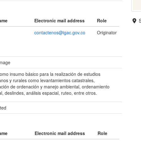
name
Electronic mail address
Role
contactenos@igac.gov.co
Originator
 image
como insumo básico para la realización de estudios
nos y rurales como levantamientos catastrales,
cación de ordenación y manejo ambiental, ordenamiento
ial, deslindes, análisis espacial, ruteo, entre otros.
ted
name
Electronic mail address
Role