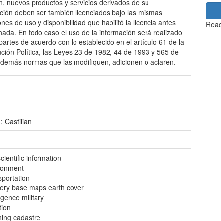
ón, nuevos productos y servicios derivados de su
zación deben ser también licenciados bajo las mismas
ones de uso y disponibilidad que habilitó la licencia antes
Read
ada. En todo caso el uso de la información será realizado
 partes de acuerdo con lo establecido en el artículo 61 de la
ución Política, las Leyes 23 de 1982, 44 de 1993 y 565 de
 demás normas que las modifiquen, adicionen o aclaren.
; Castilian
ientific information
ronment
sportation
ery base maps earth cover
ligence military
tion
ning cadastre