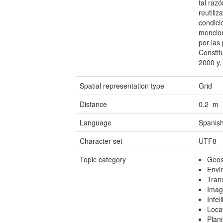
tal raz
reutili
condici
mencion
por las
Constit
2000 y,
Spatial representation type
Grid
Distance
0.2 m
Language
Spanish
Character set
UTF8
Topic category
Geosc
Envi
Tran
Imag
Intel
Loca
Plan