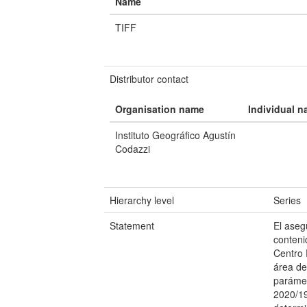
Name
TIFF
Distributor contact
Organisation name
Individual 
Instituto Geográfico Agustín
Codazzi
Hierarchy level
Series
Statement
El aseg
conten
Centro 
área de
parámet
2020/19