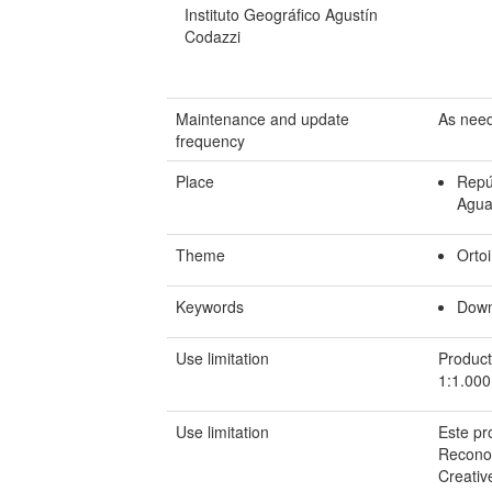
Instituto Geográfico Agustín
Codazzi
Maintenance and update
As nee
frequency
Place
Repú
Agua
Theme
Orto
Keywords
Down
Use limitation
Product
1:1.000
Use limitation
Este pr
Reconoc
Creativ