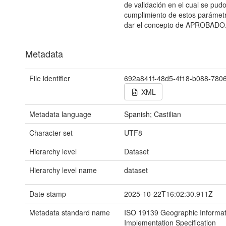
de validación en el cual se pud
cumplimiento de estos parámetro
dar el concepto de APROBADO
Metadata
File identifier
692a841f-48d5-4f18-b088-780
XML
Metadata language
Spanish; Castilian
Character set
UTF8
Hierarchy level
Dataset
Hierarchy level name
dataset
Date stamp
2025-10-22T16:02:30.911Z
Metadata standard name
ISO 19139 Geographic Informat
Implementation Specification