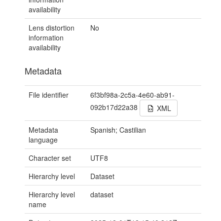
availability
Lens distortion
No
information
availability
Metadata
File identifier
6f3bf98a-2c5a-4e60-ab91-
092b17d22a38
XML
Metadata
Spanish; Castilian
language
Character set
UTF8
Hierarchy level
Dataset
Hierarchy level
dataset
name