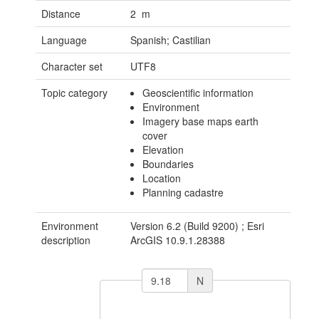
Distance
2 m
Language
Spanish; Castilian
Character set
UTF8
Topic category
Geoscientific information
Environment
Imagery base maps earth
cover
Elevation
Boundaries
Location
Planning cadastre
Environment
Version 6.2 (Build 9200) ; Esri
description
ArcGIS 10.9.1.28388
N