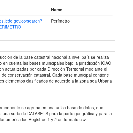
Name
tos.icde.gov.co/search?
Perímetro
ERIMETRO
e
ucción de la base catastral nacional a nivel país se realiza
o en cuenta las bases municipales bajo la jurisdicción IGAC
on actualizadas por cada Dirección Territorial mediante el
 de conservación catastral. Cada base municipal contiene
tes elementos clasificados de acuerdo a la zona sea Urbana
.
mponente se agrupa en una única base de datos, que
e una serie de DATASETS para la parte geográfica y para la
lfanumérica los Registros 1 y 2 en formato csv.