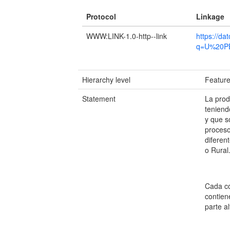
Protocol
Linkage
WWW:LINK-1.0-http--link
https://da
q=U%20P
Hierarchy level
Featur
Statement
La prod
teniend
y que s
proceso
diferen
o Rural
Cada co
contien
parte a