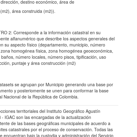
, dirección, destino económico, área de
 (m2), área construida (m2)).
O 2: Corresponde a la información catastral en su
nte alfanumérico que describe los aspectos generales del
en su aspecto físico (departamento, municipio, número
l, zona homogénea física, zona homogénea geoeconómica,
baños, número locales, número pisos, tipificación, uso
cción, puntaje y área construcción (m2)
atasets se agrupan por Municipio generando una base por
mento y posteriomente se unen para conformar la base
al Nacional de la República de Colombia.
cciones territoriales del Instituto Geográfico Agustín
 - IGAC son las encargadas de la actualización
ente de las bases geográficas municipales de acuerdo a
mites catastrales por el proceso de conservación. Todas las
e encuentran bajo la custodia y administración del Servicio