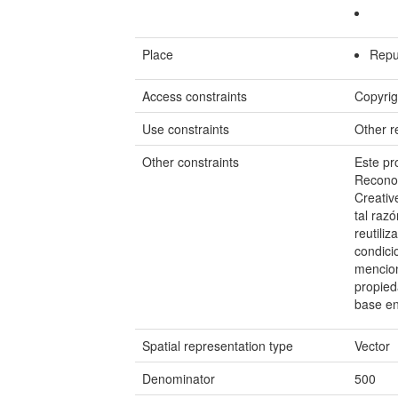
Place
Repu
Access constraints
Copyrig
Use constraints
Other re
Other constraints
Este pr
Reconoc
Creativ
tal raz
reutili
condici
mencion
propied
base en
Spatial representation type
Vector
Denominator
500