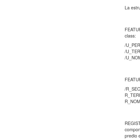
La estr
FEATUR
class:
/U_PE
/U_TE
/U_NO
FEATURE
/R_SE
R_TER
R_NOM
REGISTR
compone
predio 