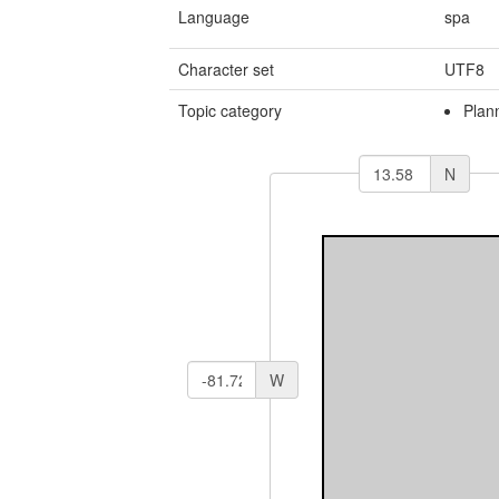
Language
spa
Character set
UTF8
Topic category
Plan
N
W