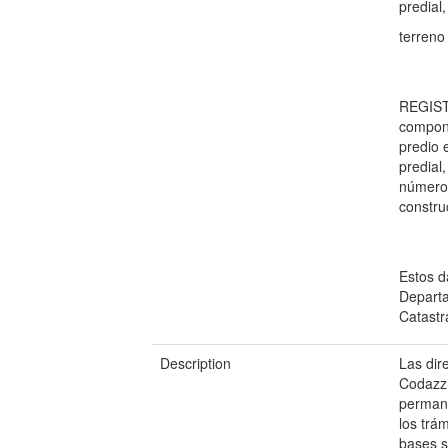
predial
terreno
REGISTR
compone
predio 
predia
número 
constru
Estos d
Departa
Catastr
Description
Las dire
Codazzi
permant
los trá
bases s