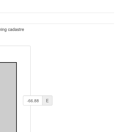
ning cadastre
E