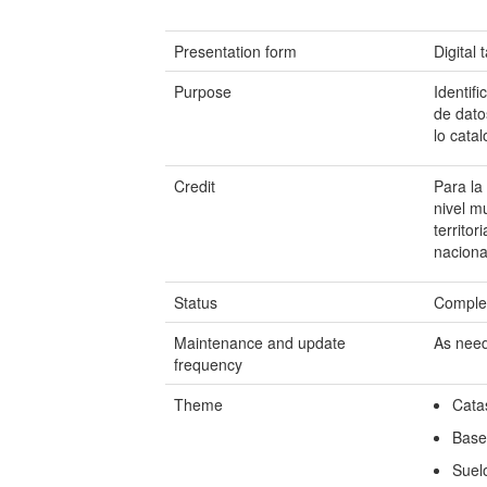
Presentation form
Digital 
Purpose
Identif
de dato
lo cata
Credit
Para la 
nivel m
territor
naciona
Status
Comple
Maintenance and update
As nee
frequency
Theme
Cata
Base
Suel