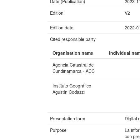
Date (Publication)
2023-1
Edition
V2
Edition date
2022-0
Cited responsible party
Organisation name
Individual na
Agencia Catastral de
Cundinamarca - ACC
Instituto Geográfico
Agustín Codazzi
Presentation form
Digital
Purpose
La info
con pre