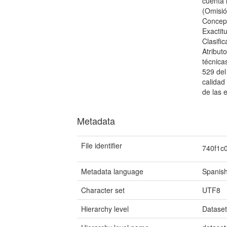
cuenta 
(Omisió
Concept
Exactit
Clasific
Atribut
técnica
529 del
calidad
de las 
Metadata
File identifier
740f1c
Metadata language
Spanish
Character set
UTF8
Hierarchy level
Datase