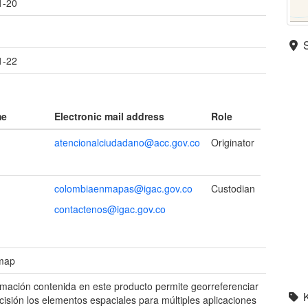
1-20
1-22
me
Electronic mail address
Role
atencionalciudadano@acc.gov.co
Originator
colombiaenmapas@igac.gov.co
Custodian
contactenos@igac.gov.co
 map
rmación contenida en este producto permite georreferenciar
cisión los elementos espaciales para múltiples aplicaciones