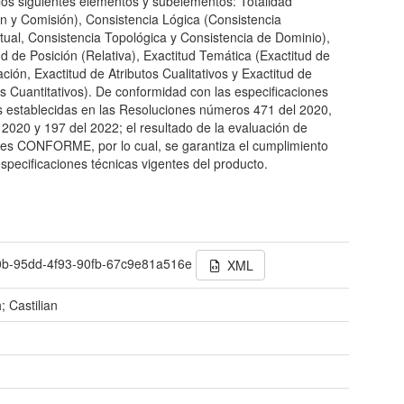
los siguientes elementos y subelementos: Totalidad
n y Comisión), Consistencia Lógica (Consistencia
ual, Consistencia Topológica y Consistencia de Dominio),
ud de Posición (Relativa), Exactitud Temática (Exactitud de
ación, Exactitud de Atributos Cualitativos y Exactitud de
os Cuantitativos). De conformidad con las especificaciones
s establecidas en las Resoluciones números 471 del 2020,
 2020 y 197 del 2022; el resultado de la evaluación de
 es CONFORME, por lo cual, se garantiza el cumplimiento
especificaciones técnicas vigentes del producto.
0b-95dd-4f93-90fb-67c9e81a516e
XML
; Castilian
t