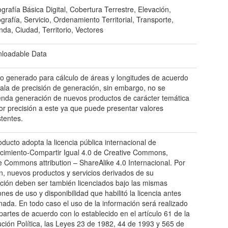
grafía Básica Digital, Cobertura Terrestre, Elevación,
grafía, Servicio, Ordenamiento Territorial, Transporte,
nda, Ciudad, Territorio, Vectores
loadable Data
o generado para cálculo de áreas y longitudes de acuerdo
cala de precisión de generación, sin embargo, no se
nda generación de nuevos productos de carácter temática
r precisión a este ya que puede presentar valores
stentes.
oducto adopta la licencia pública internacional de
imiento-Compartir Igual 4.0 de Creative Commons,
e Commons attribution – ShareAlike 4.0 Internacional. Por
ón, nuevos productos y servicios derivados de su
zación deben ser también licenciados bajo las mismas
ones de uso y disponibilidad que habilitó la licencia antes
ada. En todo caso el uso de la información será realizado
 partes de acuerdo con lo establecido en el artículo 61 de la
ución Política, las Leyes 23 de 1982, 44 de 1993 y 565 de