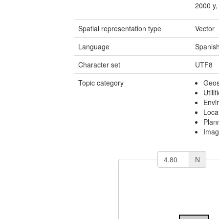
2000 y,
Spatial representation type
Vector
Language
Spanish
Character set
UTF8
Topic category
Geosc
Utili
Envi
Loca
Plan
Imag
N