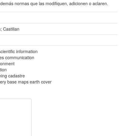
 demás normas que las modifiquen, adicionen o aclaren.
; Castilian
ientific information
ties communication
ronment
tion
ning cadastre
ery base maps earth cover