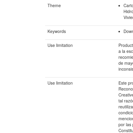
Theme
Carto
Hidro
Vivie
Keywords
Down
Use limitation
Product
a la es
recomie
de mayo
inconsi
Use limitation
Este pr
Reconoc
Creativ
tal raz
reutili
condici
mencion
por las
Constit