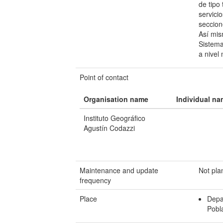
de tipo
servici
seccion
Así mis
Sistema
a nivel 
Point of contact
Organisation name
Individual n
Instituto Geográfico
Agustín Codazzi
Maintenance and update
Not pl
frequency
Place
Depa
Pobl