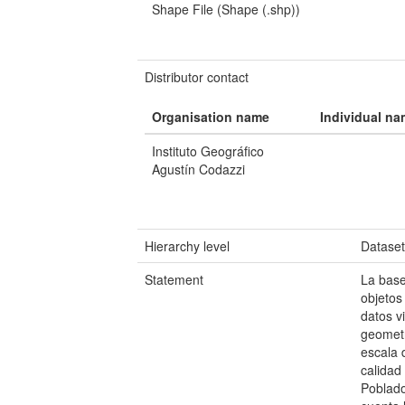
Shape File (Shape (.shp))
Distributor contact
Organisation name
Individual n
Instituto Geográfico
Agustín Codazzi
Hierarchy level
Datase
Statement
La base
objetos
datos v
geometr
escala 
calidad
Poblad