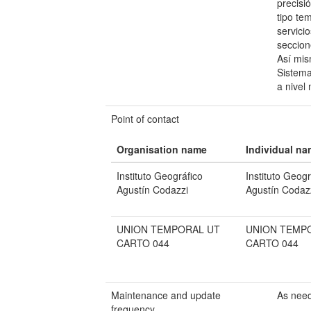
precisi
tipo te
servici
seccion
Así mis
Sistema
a nivel 
Point of contact
Organisation name
Individual n
Instituto Geográfico
Instituto Geogr
Agustín Codazzi
Agustín Codaz
UNION TEMPORAL UT
UNION TEMP
CARTO 044
CARTO 044
Maintenance and update
As nee
frequency