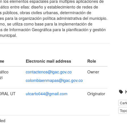
ón los elementos espaciales para múltiples aplicaciones de
mático entre ellas: diseño y establecimiento de redes de
os públicos, obras civiles urbanas, determinación de
es para la organización política administrativa del municipio.
mo, se utiliza como base para la implementación de
s de Información Geográfica para la planificación y gestión
municipal.
ame
Electronic mail address
Role
áfico
contactenos@igac.gov.co
Owner
zi
colombiaenmapas@igac.gov.co
ORAL UT
utcarto044@gmail.com
Originator
Cart
Topo
ded