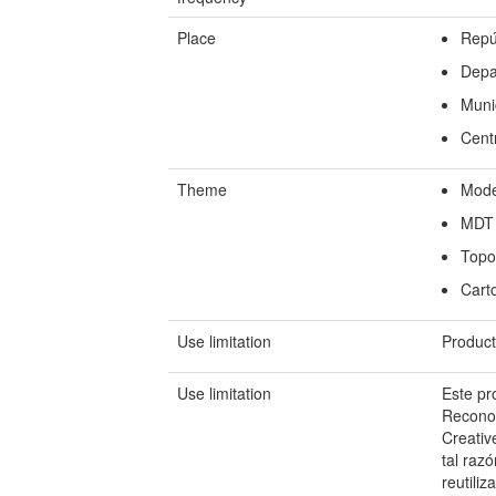
Place
Repú
Depa
Muni
Cent
Theme
Mode
MDT
Topo
Cart
Use limitation
Product
Use limitation
Este pr
Reconoc
Creativ
tal raz
reutili