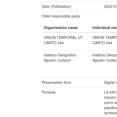
Date (Publication)
2023-0
Cited responsible party
Organisation name
Individual n
UNION TEMPORAL UT
UNION TEMP
CARTO 044
CARTO 044
Instituto Geográfico
Instituto Geogr
Agustín Codazzi
Agustín Codaz
Presentation form
Digital
Purpose
La info
insumo 
como an
planifi
territor