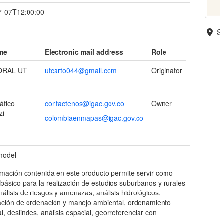
7-07T12:00:00
ame
Electronic mail address
Role
ORAL UT
utcarto044@gmail.com
Originator
áfico
contactenos@igac.gov.co
Owner
zi
colombiaenmapas@igac.gov.co
 model
rmación contenida en este producto permite servir como
básico para la realización de estudios suburbanos y rurales
álisis de riesgos y amenazas, análisis hidrológicos,
cación de ordenación y manejo ambiental, ordenamiento
ial, deslindes, análisis espacial, georreferenciar con