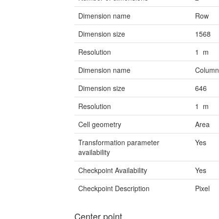
Dimension name
Row
Dimension size
1568
Resolution
1 m
Dimension name
Colum
Dimension size
646
Resolution
1 m
Cell geometry
Area
Transformation parameter
Yes
availability
Checkpoint Availability
Yes
Checkpoint Description
Pixel
Center point