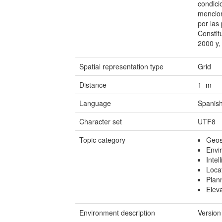
condici
mencion
por las
Constit
2000 y,
Spatial representation type
Grid
Distance
1 m
Language
Spanish
Character set
UTF8
Topic category
Geosc
Envi
Intel
Loca
Plan
Elev
Environment description
Version