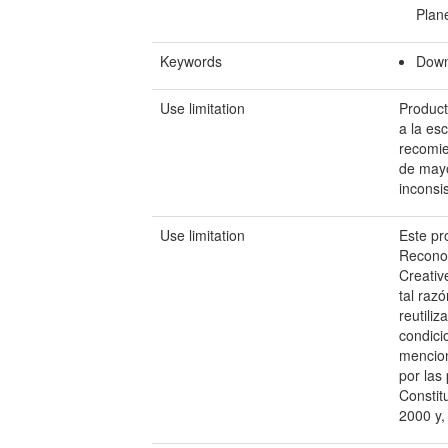
Plane
Keywords
Down
Use limitation
Product
a la es
recomie
de mayo
inconsi
Use limitation
Este pr
Reconoc
Creativ
tal raz
reutili
condici
mencion
por las
Constit
2000 y,