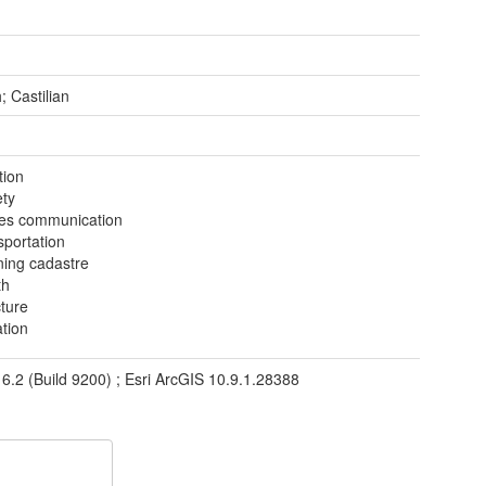
; Castilian
tion
ety
ties communication
sportation
ning cadastre
th
cture
ation
 6.2 (Build 9200) ; Esri ArcGIS 10.9.1.28388