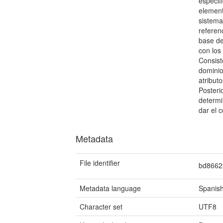
especif
element
sistema
refere
base d
con los
Consist
dominio
atributo
Posteri
determi
dar el
Metadata
File identifier
bd8662
Metadata language
Spanish
Character set
UTF8