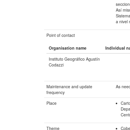
seccion
Así mis
Sistema
a nivel 
Point of contact
Organisation name
Individual 
Instituto Geográfico Agustín
Codazzi
Maintenance and update
As nee
frequency
Place
Carto
Depa
Cent
Theme
Cober