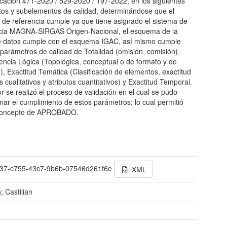
icación 471-2020 / 529-2020 / 197-2022, en los siguientes
os y subelementos de calidad, determinándose que el
 de referencia cumple ya que tiene asignado el sistema de
ncia MAGNA-SIRGAS Origen-Nacional, el esquema de la
e datos cumple con el esquema IGAC, así mismo cumple
 parámetros de calidad de Totalidad (omisión, comisión),
encia Lógica (Topológica, conceptual o de formato y de
), Exactitud Temática (Clasificación de elementos, exactitud
s cualitativos y atributos cuantitativos) y Exactitud Temporal.
or se realizó el proceso de validación en el cual se pudo
nar el cumplimiento de estos parámetros; lo cual permitió
 concepto de APROBADO.
37-c755-43c7-9b6b-07546d261f6e
XML
; Castilian