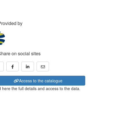
Provided by
Share on social sites
Access to the catalogue
 here the full details and access to the data.