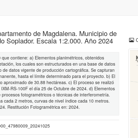
epartamento de Magdalena. Municipio de
o Soplador. Escala 1:2.000. Año 2024
0 que contiene: a) Elementos planimétricos, obtenidos
etación, los cuales son estructurados en una base de datos
de datos vigente de producción cartográfica. Se capturan
anente, hasta el límite determinado para el proyecto. b) El
o aproximado de 30.88 hectáreas. c) El proceso se realizó
e IXM-RS-100F el día 25 de Octubre de 2024. d) Elementos
de procesos fotogramétricos o técnicas de interferometría.
as cada 2 metros, curvas de nivel índice cada 10 metros.
4. Restitución Fotogramétrica en: 2024.
000_47980009_20241025