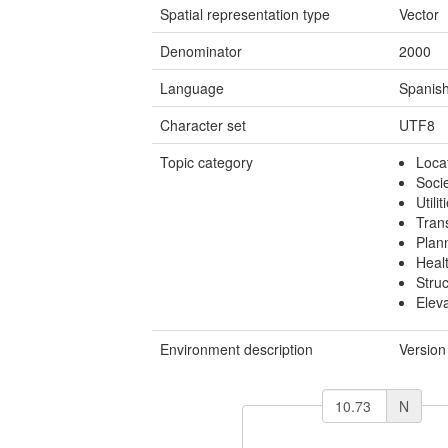
Spatial representation type
Vector
Denominator
2000
Language
Spanish
Character set
UTF8
Topic category
Loca
Soci
Utili
Tran
Plan
Heal
Stru
Elev
Environment description
Version
N