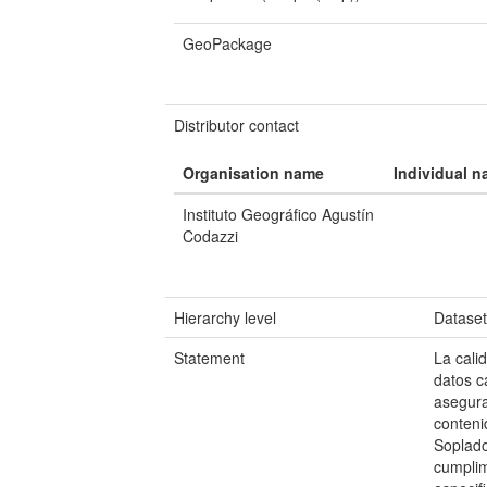
GeoPackage
Distributor contact
Organisation name
Individual 
Instituto Geográfico Agustín
Codazzi
Hierarchy level
Datase
Statement
La cali
datos c
asegura
conteni
Soplado
cumplim