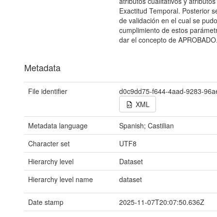
atributos cualitativos y atributos
Exactitud Temporal. Posterior se
de validación en el cual se pud
cumplimiento de estos parámetro
dar el concepto de APROBADO
Metadata
File identifier
d0c9dd75-f644-4aad-9283-96a
XML
Metadata language
Spanish; Castilian
Character set
UTF8
Hierarchy level
Dataset
Hierarchy level name
dataset
Date stamp
2025-11-07T20:07:50.636Z