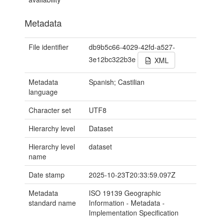
Metadata
File identifier
db9b5c66-4029-42fd-a527-
3e12bc322b3e
XML
Metadata
Spanish; Castilian
language
Character set
UTF8
Hierarchy level
Dataset
Hierarchy level
dataset
name
Date stamp
2025-10-23T20:33:59.097Z
Metadata
ISO 19139 Geographic
standard name
Information - Metadata -
Implementation Specification