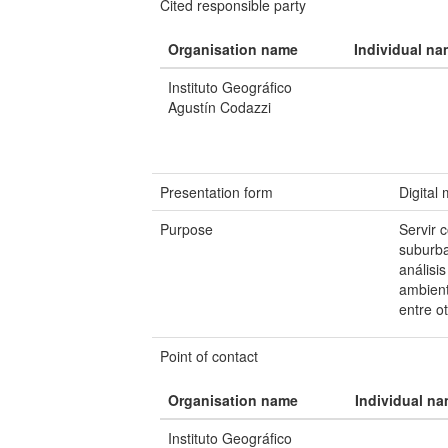
Cited responsible party
Organisation name
Individual n
Instituto Geográfico
Agustín Codazzi
Presentation form
Digital
Purpose
Servir 
suburba
análisi
ambienta
entre ot
Point of contact
Organisation name
Individual n
Instituto Geográfico