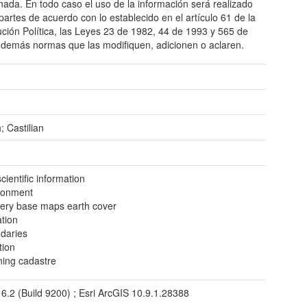
ada. En todo caso el uso de la información será realizado
 partes de acuerdo con lo establecido en el artículo 61 de la
ución Política, las Leyes 23 de 1982, 44 de 1993 y 565 de
 demás normas que las modifiquen, adicionen o aclaren.
; Castilian
ientific information
ronment
ery base maps earth cover
ation
daries
tion
ning cadastre
 6.2 (Build 9200) ; Esri ArcGIS 10.9.1.28388