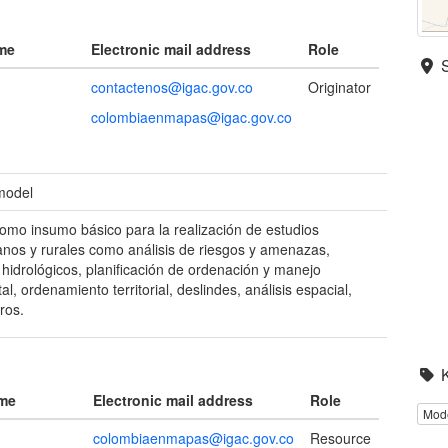
ame
Electronic mail address
Role
contactenos@igac.gov.co
Originator
colombiaenmapas@igac.gov.co
 model
como insumo básico para la realización de estudios
nos y rurales como análisis de riesgos y amenazas,
s hidrológicos, planificación de ordenación y manejo
l, ordenamiento territorial, deslindes, análisis espacial,
ros.
ame
Electronic mail address
Role
Mode
colombiaenmapas@igac.gov.co
Resource