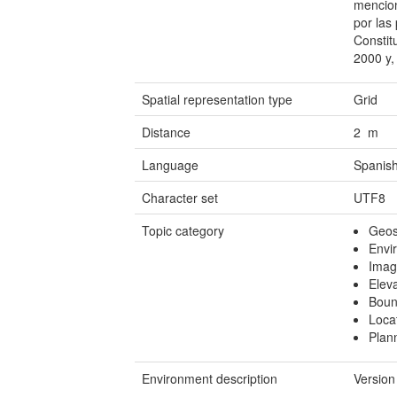
mencion
por las
Constit
2000 y,
Spatial representation type
Grid
Distance
2 m
Language
Spanish
Character set
UTF8
Topic category
Geosc
Envi
Imag
Elev
Boun
Loca
Plan
Environment description
Version