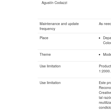
Agustín Codazzi
Maintenance and update
As nee
frequency
Place
Depa
Colo
Theme
Mode
Use limitation
Product
1:2000.
Use limitation
Este pr
Reconoc
Creativ
tal raz
reutili
condici