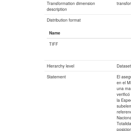
Transformation dimension
transfo
description
Distribution format
Name
TIFF
Hierarchy level
Datase
Statement
El aseg
en el M
una mal
verific
la Espe
subelem
referen
Naciona
Totalid
posicio