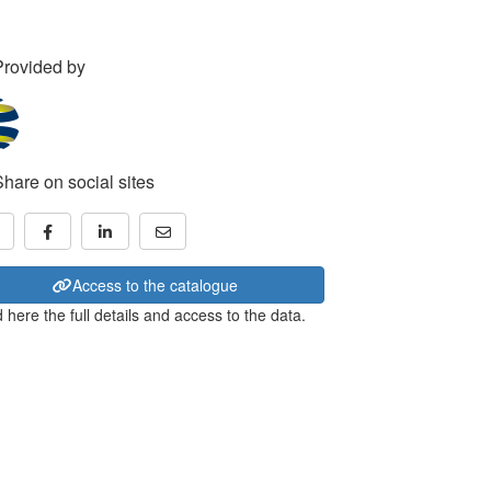
Provided by
Share on social sites
Access to the catalogue
 here the full details and access to the data.